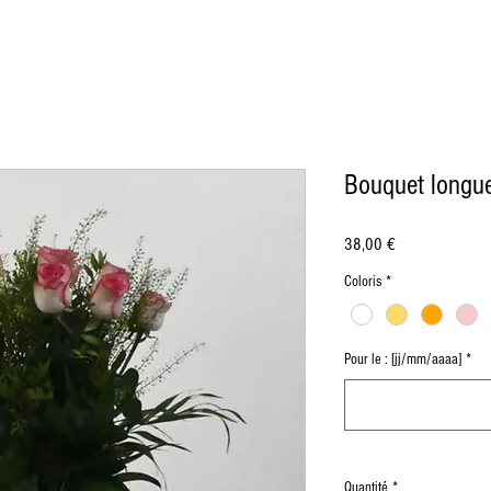
Bouquet longue
Prix
38,00 €
Coloris
*
Pour le : [jj/mm/aaaa]
*
Quantité
*