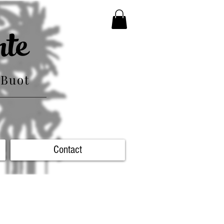
te
 Buot
Contact